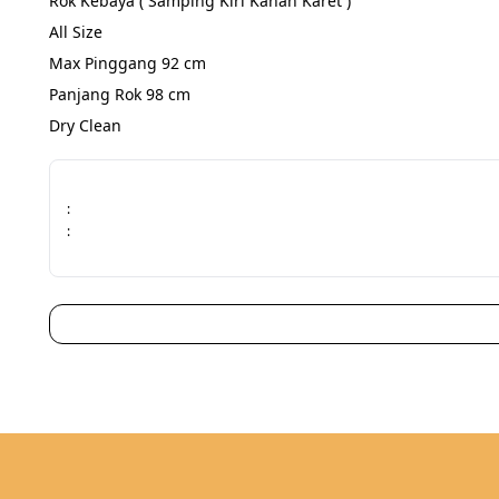
Rok Kebaya ( Samping Kiri Kanan Karet )
All Size
Max Pinggang 92 cm
Panjang Rok 98 cm
Dry Clean
:
: